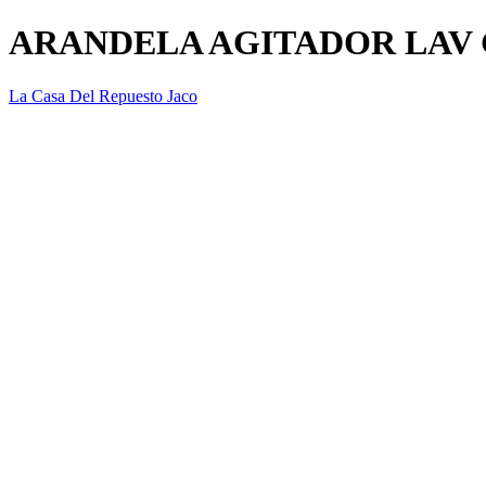
ARANDELA AGITADOR LAV
La Casa Del Repuesto Jaco