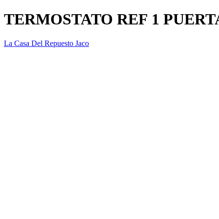
TERMOSTATO REF 1 PUERTA
La Casa Del Repuesto Jaco